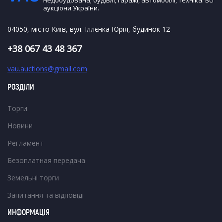
недобудована; будівлі, гаражі, автомобілі, техніка. Всі
аукціони України.
04050, місто Київ, вул. Іллєнка Юрія, будинок 12
+38 067 43 48 367
vau.auctions@gmail.com
РОЗДІЛИ
Торги
Новини
Регламент
Безоплатная передача
Земельні торги
Запитання та відповіді
ИНФОРМАЦІЯ