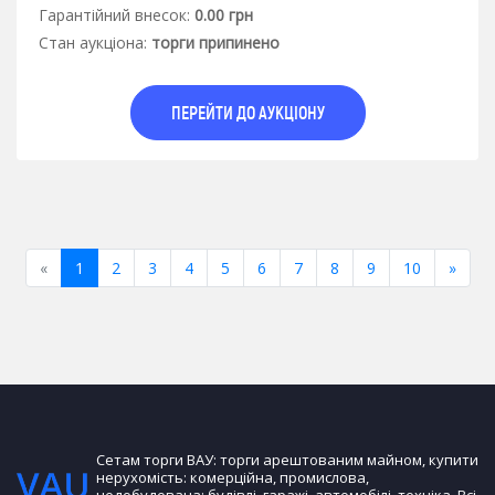
Гарантiйний внесок:
0.00 грн
Стан аукцiона:
торги припинено
ПЕРЕЙТИ ДО АУКЦІОНУ
Previous
Next
«
1
2
3
4
5
6
7
8
9
10
»
Сетам торги ВАУ: торги арештованим майном, купити
нерухомість: комерційна, промислова,