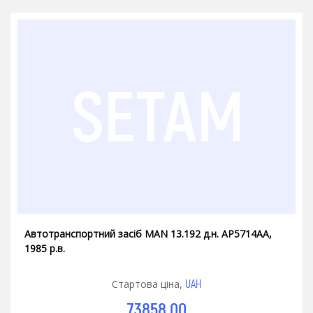
Автотранспортний засіб MAN 13.192 д.н. АР5714АА,
1985 р.в.
UAH
Стартова ціна,
73858.00