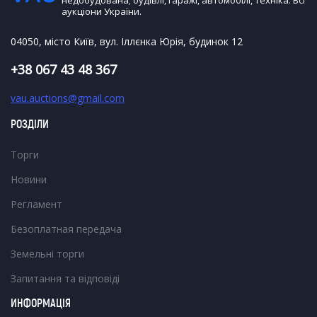
недобудована; будівлі, гаражі, автомобілі, техніка. Всі
аукціони України.
04050, місто Київ, вул. Іллєнка Юрія, будинок 12
+38 067 43 48 367
vau.auctions@gmail.com
РОЗДІЛИ
Торги
Новини
Регламент
Безоплатная передача
Земельні торги
Запитання та відповіді
ИНФОРМАЦІЯ