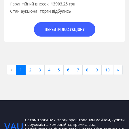
Гарантiйний внесок:
13903.25 грн
Стан аукцiона:
торги відбулись
ПЕРЕЙТИ ДО АУКЦІОНУ
Previous
Next
«
1
2
3
4
5
6
7
8
9
10
»
Сетам торги ВАУ: торги арештованим майном, купити
нерухомість: комерційна, промислова,