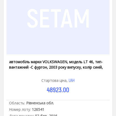
автомобіль марки VOLKSWAGEN, модель LT 46, тип-
вантажний -С фургон, 2003 року випуску, колір синій,
днз ВК3387АО
UAH
Стартова ціна,
48923.00
Область:
Рівненська обл.
Номер лоту:
126541
Дата початку:
02-бер.-2016