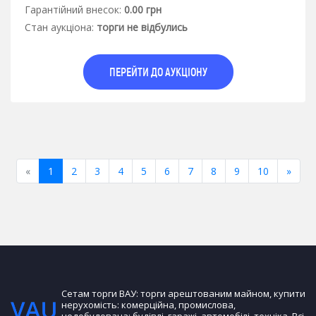
Гарантiйний внесок:
0.00 грн
Стан аукцiона:
торги не відбулись
ПЕРЕЙТИ ДО АУКЦІОНУ
Previous
Next
«
1
2
3
4
5
6
7
8
9
10
»
Сетам торги ВАУ: торги арештованим майном, купити
нерухомість: комерційна, промислова,