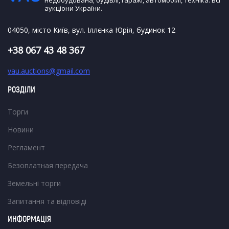
недобудована; будівлі, гаражі, автомобілі, техніка. Всі
аукціони України.
04050, місто Київ, вул. Іллєнка Юрія, будинок 12
+38 067 43 48 367
vau.auctions@gmail.com
РОЗДІЛИ
Торги
Новини
Регламент
Безоплатная передача
Земельні торги
Запитання та відповіді
ИНФОРМАЦІЯ