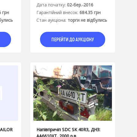
Дата початку:
02-бер.-2016
6 грн
Гарантiйний внесок:
684.35 грн
булись
Стан аукцiона:
торги не відбулись
ПЕРЕЙТИ ДО АУКЦІОНУ
RAILOR
Напівпричіп SDC SK 40R3, ДНЗ:
АА6610XT, 2000 р.в.