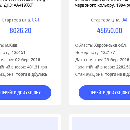
у, ДНЗ: АА4197ХТ
червоного кольору, 1994 р
випуску, АМ4819ХХ,
VFNSYY3CXRALO4548
UAH
UAH
Стартова ціна,
Стартова ціна,
8026.20
45650.00
ь:
м.Київ
Область:
Херсонська обл.
лоту:
126151
Номер лоту:
122177
очатку:
02-бер.-2016
Дата початку:
25-бер.-2016
iйний внесок:
401.31 грн
Гарантiйний внесок:
2282.5
укцiона:
торги відбулись
Стан аукцiона:
торги не від
ПЕРЕЙТИ ДО АУКЦІОНУ
ПЕРЕЙТИ ДО АУКЦІОНУ