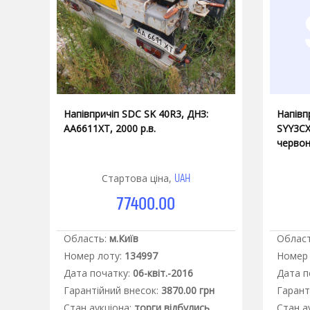
Напівпричіп SDC SK 40R3, ДНЗ:
Напівп
АА6611XT, 2000 р.в.
SYY3CX,
червон
випуск
VFNSY
UAH
Стартова ціна,
77400.00
Область:
м.Київ
Област
Номер лоту:
134997
Номер 
Дата початку:
06-квіт.-2016
Дата п
Гарантiйний внесок:
3870.00 грн
Гарант
Стан аукцiона:
торги відбулись
Стан а