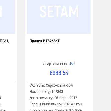
 ПГА1,
Прицеп ВТ8268ХТ
UAH
Стартова ціна,
6988.53
Область:
Херсонська обл.
Номер лоту:
147368
6
Дата початку:
06-черв.-2016
н
Гарантiйний внесок:
349.43 грн
лись
Стан аукцiона:
торги відбулись