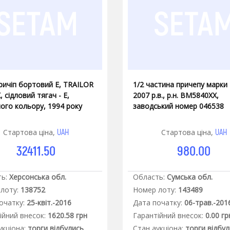
ричіп бортовий Е, TRAILOR
1/2 частина причепу марки
 сідловий тягач - Е,
2007 р.в., р.н. ВМ5840ХХ,
ого кольору, 1994 року
заводський номер 046538
у, АМ4819ХХ,
Y3CXRALO4548
UAH
UAH
Стартова ціна,
Стартова ціна,
32411.50
980.00
ь:
Херсонська обл.
Область:
Сумська обл.
лоту:
138752
Номер лоту:
143489
очатку:
25-квіт.-2016
Дата початку:
06-трав.-201
iйний внесок:
1620.58 грн
Гарантiйний внесок:
0.00 гр
укцiона:
торги відбулись
Стан аукцiона:
торги відбу