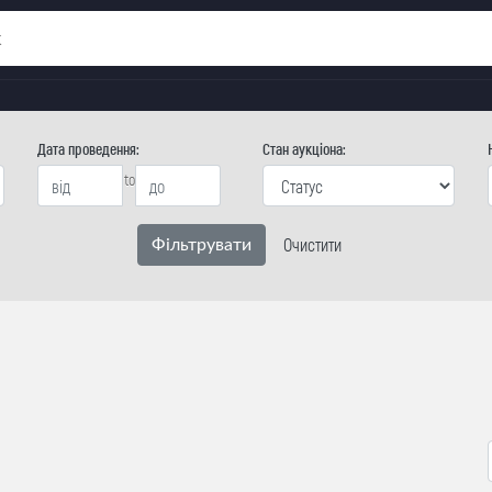
Дата проведення:
Стан аукцiона:
to
Очистити
Фiльтрувати