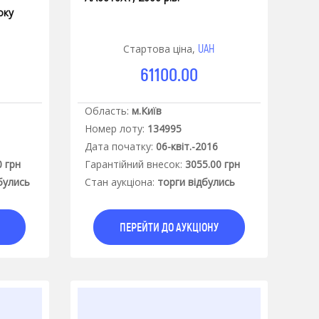
оку
UAH
Стартова ціна,
61100.00
Область:
м.Київ
Номер лоту:
134995
Дата початку:
06-квіт.-2016
0 грн
Гарантiйний внесок:
3055.00 грн
булись
Стан аукцiона:
торги відбулись
ПЕРЕЙТИ ДО АУКЦІОНУ