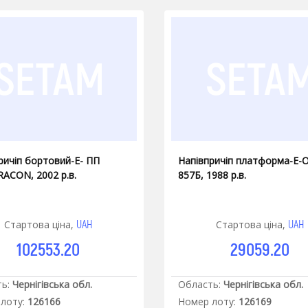
ричіп бортовий-Е- ПП
Напівпричіп платформа-Е-
CON, 2002 р.в.
857Б, 1988 р.в.
UAH
UAH
Стартова ціна,
Стартова ціна,
102553.20
29059.20
ь:
Чернігівська обл.
Область:
Чернігівська обл.
лоту:
126166
Номер лоту:
126169