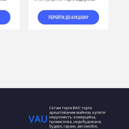
ПЕРЕЙТИ ДО АУКЦІОНУ
Сетам торги ВАУ: торги
арештованим майном, купити
нерухомість: комерційна,
промислова, недобудована;
будівлі, гаражі, автомобілі,