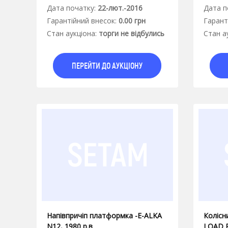
Дата початку:
22-лют.-2016
Дата п
Гарантiйний внесок:
0.00 грн
Гарант
Стан аукцiона:
торги не відбулись
Стан а
ПЕРЕЙТИ ДО АУКЦІОНУ
Напівпричіп платформка -Е-АLKA
Колісн
N12, 1980 р.в
LOAD R