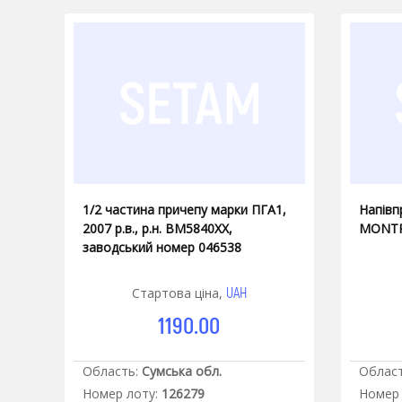
1/2 частина причепу марки ПГА1,
Напівп
2007 р.в., р.н. ВМ5840ХХ,
MONTRA
заводський номер 046538
UAH
Стартова ціна,
1190.00
Область:
Сумська обл.
Област
Номер лоту:
126279
Номер 