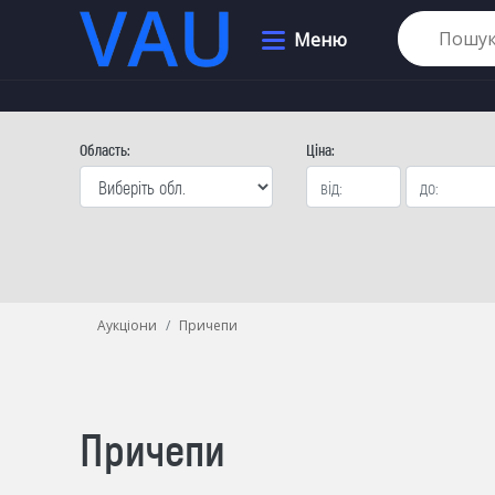
Меню
Область:
Цiна:
Аукціони
Причепи
Причепи