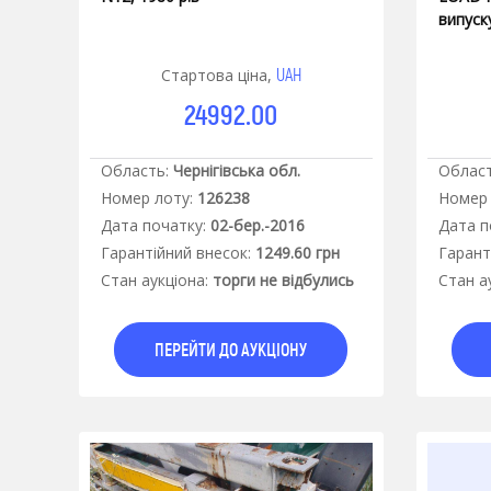
випуск
UAH
Стартова ціна,
24992.00
Область:
Чернігівська обл.
Област
Номер лоту:
126238
Номер 
Дата початку:
02-бер.-2016
Дата п
Гарантiйний внесок:
1249.60 грн
Гарант
Стан аукцiона:
торги не відбулись
Стан а
ПЕРЕЙТИ ДО АУКЦІОНУ