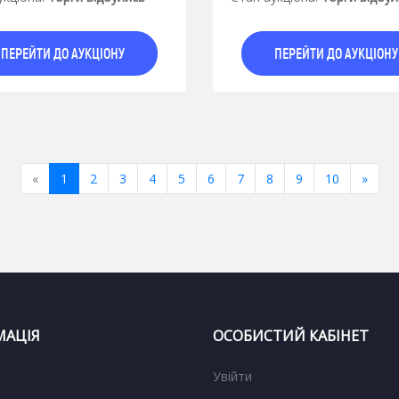
ПЕРЕЙТИ ДО АУКЦІОНУ
ПЕРЕЙТИ ДО АУКЦІОНУ
Previous
Next
«
1
2
3
4
5
6
7
8
9
10
»
АЦІЯ
ОСОБИСТИЙ КАБІНЕТ
Увійти